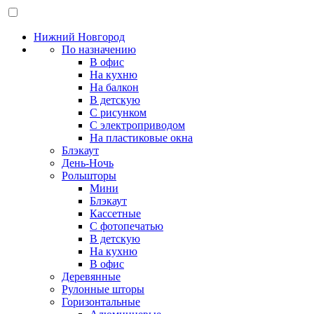
Нижний Новгород
По назначению
В офис
На кухню
На балкон
В детскую
С рисунком
С электроприводом
На пластиковые окна
Блэкаут
День-Ночь
Рольшторы
Мини
Блэкаут
Кассетные
С фотопечатью
В детскую
На кухню
В офис
Деревянные
Рулонные шторы
Горизонтальные