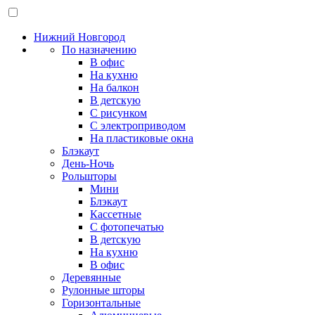
Нижний Новгород
По назначению
В офис
На кухню
На балкон
В детскую
С рисунком
С электроприводом
На пластиковые окна
Блэкаут
День-Ночь
Рольшторы
Мини
Блэкаут
Кассетные
С фотопечатью
В детскую
На кухню
В офис
Деревянные
Рулонные шторы
Горизонтальные