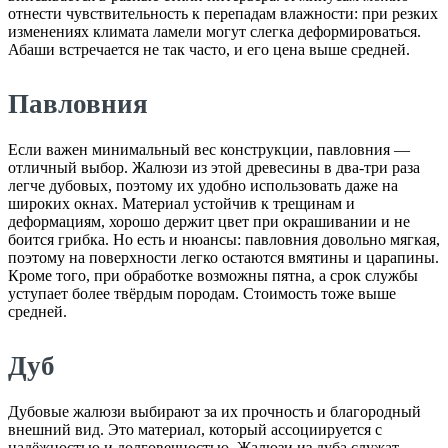
отнести чувствительность к перепадам влажности: при резких
изменениях климата ламели могут слегка деформироваться.
Абаши встречается не так часто, и его цена выше средней.
Павловния
Если важен минимальный вес конструкции, павловния —
отличный выбор. Жалюзи из этой древесины в два-три раза
легче дубовых, поэтому их удобно использовать даже на
широких окнах. Материал устойчив к трещинам и
деформациям, хорошо держит цвет при окрашивании и не
боится грибка. Но есть и нюансы: павловния довольно мягкая,
поэтому на поверхности легко остаются вмятины и царапины.
Кроме того, при обработке возможны пятна, а срок службы
уступает более твёрдым породам. Стоимость тоже выше
средней.
Дуб
Дубовые жалюзи выбирают за их прочность и благородный
внешний вид. Это материал, который ассоциируется с
надёжностью и долговечностью. Жалюзи из дуба служат