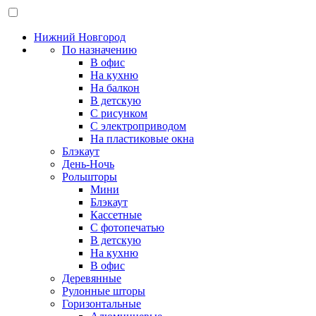
Нижний Новгород
По назначению
В офис
На кухню
На балкон
В детскую
С рисунком
С электроприводом
На пластиковые окна
Блэкаут
День-Ночь
Рольшторы
Мини
Блэкаут
Кассетные
С фотопечатью
В детскую
На кухню
В офис
Деревянные
Рулонные шторы
Горизонтальные