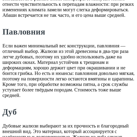
отнести чувствительность к перепадам влажности: при резких
изменениях климата ламели могут слегка деформироваться.
Абаши встречается не так часто, и его цена выше средней.
Павловния
Если важен минимальный вес конструкции, павловния —
отличный выбор. Жалюзи из этой древесины в два-три раза
легче дубовых, поэтому их удобно использовать даже на
широких окнах. Материал устойчив к трещинам и
деформациям, хорошо держит цвет при окрашивании и не
боится грибка. Но есть и нюансы: павловния довольно мягкая,
поэтому на поверхности легко остаются вмятины и царапины.
Кроме того, при обработке возможны пятна, а срок службы
уступает более твёрдым породам. Стоимость тоже выше
средней.
Дуб
Дубовые жалюзи выбирают за их прочность и благородный
внешний вид. Это материал, который ассоциируется с
надёжностью и долговечностью. Жалюзи из дуба служат