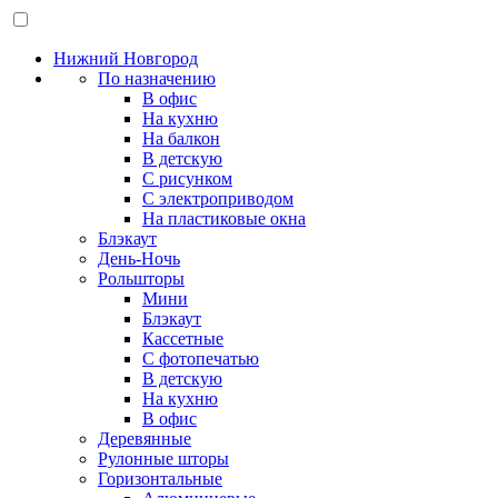
Нижний Новгород
По назначению
В офис
На кухню
На балкон
В детскую
С рисунком
С электроприводом
На пластиковые окна
Блэкаут
День-Ночь
Рольшторы
Мини
Блэкаут
Кассетные
С фотопечатью
В детскую
На кухню
В офис
Деревянные
Рулонные шторы
Горизонтальные