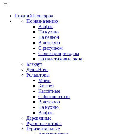
Нижний Новгород
По назначению
В офис
На кухню
На балкон
В детскую
С рисунком
С электроприводом
На пластиковые окна
Блэкаут
День-Ночь
Рольшторы
Мини
Блэкаут
Кассетные
С фотопечатью
В детскую
На кухню
В офис
Деревянные
Рулонные шторы
Горизонтальные