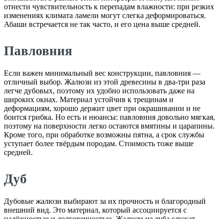
отнести чувствительность к перепадам влажности: при резких
изменениях климата ламели могут слегка деформироваться.
Абаши встречается не так часто, и его цена выше средней.
Павловния
Если важен минимальный вес конструкции, павловния —
отличный выбор. Жалюзи из этой древесины в два-три раза
легче дубовых, поэтому их удобно использовать даже на
широких окнах. Материал устойчив к трещинам и
деформациям, хорошо держит цвет при окрашивании и не
боится грибка. Но есть и нюансы: павловния довольно мягкая,
поэтому на поверхности легко остаются вмятины и царапины.
Кроме того, при обработке возможны пятна, а срок службы
уступает более твёрдым породам. Стоимость тоже выше
средней.
Дуб
Дубовые жалюзи выбирают за их прочность и благородный
внешний вид. Это материал, который ассоциируется с
надёжностью и долговечностью. Жалюзи из дуба служат