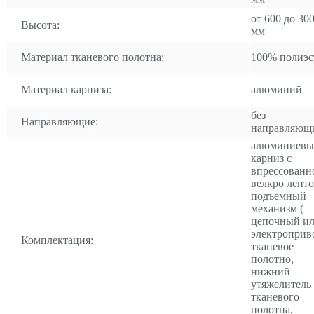
от 600 до 30
Высота:
мм
Материал тканевого полотна:
100% полиэс
Материал карниза:
алюминий
без
Направляющие:
направляющ
алюминиевы
карниз с
впрессованн
велкро ленто
подъемный
механизм (
цепочный и
электроприво
Комплектация:
тканевое
полотно,
нижний
утяжелитель
тканевого
полотна,