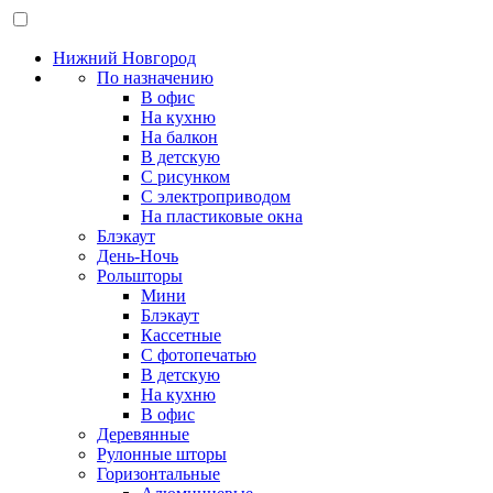
Нижний Новгород
По назначению
В офис
На кухню
На балкон
В детскую
С рисунком
С электроприводом
На пластиковые окна
Блэкаут
День-Ночь
Рольшторы
Мини
Блэкаут
Кассетные
С фотопечатью
В детскую
На кухню
В офис
Деревянные
Рулонные шторы
Горизонтальные