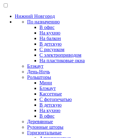
Нижний Новгород
По назначению
В офис
На кухню
На балкон
В детскую
С рисунком
С электроприводом
На пластиковые окна
Блэкаут
День-Ночь
Рольшторы
Мини
Блэкаут
Кассетные
С фотопечатью
В детскую
На кухню
В офис
Деревянные
Рулонные шторы
Горизонтальные