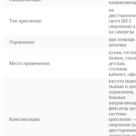
направляющ
на
двусторонни
Тип крепления:
скотч (БЕЗ
сверления) и
на саморезы
при помощи
Управление:
цепочки
кухня, гости
балкон, спал
Место применения:
детская,
столовая
кабинет, офи
кассета (коро
тканью и це
управления,
боковые
направляющ
фиксатор це
системы
Комплектация:
крепления – 
сверления (н
двусторонни
скотч) или н