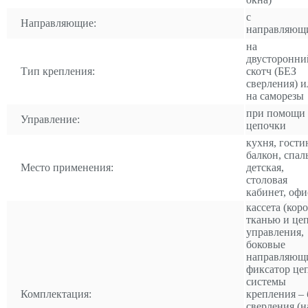
с
Направляющие:
направляющ
на
двусторонни
Тип крепления:
скотч (БЕЗ
сверления) и
на саморезы
при помощи
Управление:
цепочки
кухня, гости
балкон, спал
Место применения:
детская,
столовая
кабинет, офи
кассета (коро
тканью и це
управления,
боковые
направляющ
фиксатор це
системы
Комплектация:
крепления – 
сверления (н