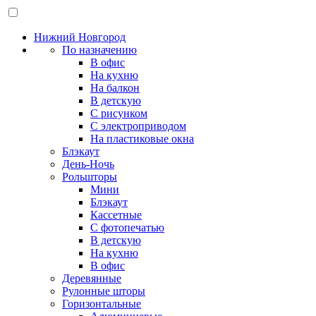
Нижний Новгород
По назначению
В офис
На кухню
На балкон
В детскую
С рисунком
С электроприводом
На пластиковые окна
Блэкаут
День-Ночь
Рольшторы
Мини
Блэкаут
Кассетные
С фотопечатью
В детскую
На кухню
В офис
Деревянные
Рулонные шторы
Горизонтальные