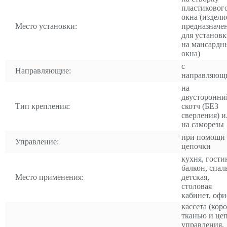
пластиковог
окна (издели
Место установки:
предназначе
для установ
на мансардн
окна)
с
Направляющие:
направляющ
на
двусторонни
Тип крепления:
скотч (БЕЗ
сверления) и
на саморезы
при помощи
Управление:
цепочки
кухня, гости
балкон, спал
Место применения:
детская,
столовая
кабинет, офи
кассета (коро
тканью и це
управления,