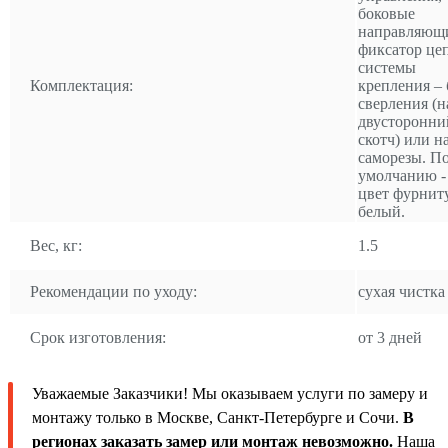
боковые
направляющ
фиксатор це
системы
Комплектация:
крепления – 
сверления (н
двусторонни
скотч) или н
саморезы. П
умолчанию -
цвет фурнит
белый.
Вес, кг:
1.5
Рекомендации по уходу:
сухая чистка
Срок изготовления:
от 3 дней
Уважаемые Заказчики! Мы оказываем услуги по замеру и
монтажу только в Москве, Санкт-Петербурге и Сочи.
В
регионах заказать замер или монтаж невозможно.
Наша