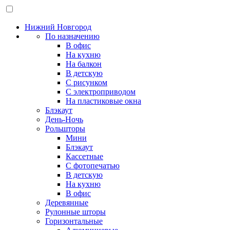
Нижний Новгород
По назначению
В офис
На кухню
На балкон
В детскую
С рисунком
С электроприводом
На пластиковые окна
Блэкаут
День-Ночь
Рольшторы
Мини
Блэкаут
Кассетные
С фотопечатью
В детскую
На кухню
В офис
Деревянные
Рулонные шторы
Горизонтальные