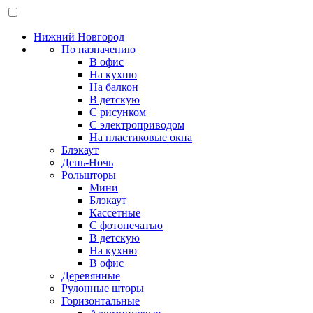
Нижний Новгород
По назначению
В офис
На кухню
На балкон
В детскую
С рисунком
С электроприводом
На пластиковые окна
Блэкаут
День-Ночь
Рольшторы
Мини
Блэкаут
Кассетные
С фотопечатью
В детскую
На кухню
В офис
Деревянные
Рулонные шторы
Горизонтальные