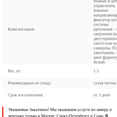
тканью и це
управления,
боковые
направляющ
фиксатор це
системы
Комплектация:
крепления – 
сверления (н
двусторонни
скотч) или н
саморезы. П
умолчанию -
цвет фурнит
белый.
Вес, кг:
1.5
Рекомендации по уходу:
сухая чистка
Срок изготовления:
от 3 дней
Уважаемые Заказчики! Мы оказываем услуги по замеру и
монтажу только в Москве, Санкт-Петербурге и Сочи.
В