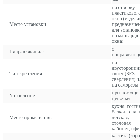
на створку
пластиковог
окна (издели
Место установки:
предназначе
для установ
на мансардн
окна)
с
Направляющие:
направляющ
на
двусторонни
Тип крепления:
скотч (БЕЗ
сверления) и
на саморезы
при помощи
Управление:
цепочки
кухня, гости
балкон, спал
Место применения:
детская,
столовая
кабинет, офи
кассета (коро