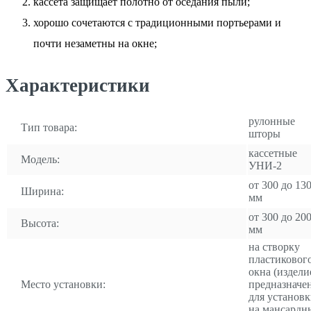
кассета защищает полотно от оседания пыли;
хорошо сочетаются с традиционными портьерами и
почти незаметны на окне;
Характеристики
рулонные
Тип товара:
шторы
кассетные
Модель:
УНИ-2
от 300 до 13
Ширина:
мм
от 300 до 20
Высота:
мм
на створку
пластиковог
окна (издели
Место установки:
предназначе
для установ
на мансардн