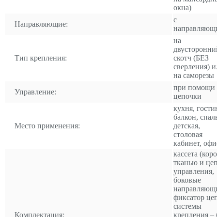
окна)
с
Направляющие:
направляющ
на
двусторонни
Тип крепления:
скотч (БЕЗ
сверления) и
на саморезы
при помощи
Управление:
цепочки
кухня, гости
балкон, спал
Место применения:
детская,
столовая
кабинет, офи
кассета (коро
тканью и це
управления,
боковые
направляющ
фиксатор це
системы
Комплектация:
крепления – 