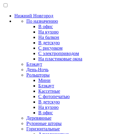
Нижний Новгород
По назначению
В офис
На кухню
На балкон
В детскую
С рисунком
С электроприводом
На пластиковые окна
Блэкаут
День-Ночь
Рольшторы
Мини
Блэкаут
Кассетные
С фотопечатью
В детскую
На кухню
В офис
Деревянные
Рулонные шторы
Горизонтальные