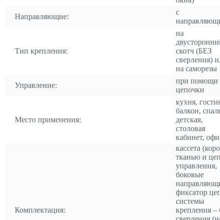
с
Направляющие:
направляющ
на
двусторонни
Тип крепления:
скотч (БЕЗ
сверления) и
на саморезы
при помощи
Управление:
цепочки
кухня, гости
балкон, спал
Место применения:
детская,
столовая
кабинет, офи
кассета (коро
тканью и це
управления,
боковые
направляющ
фиксатор це
системы
Комплектация:
крепления – 
сверления (н