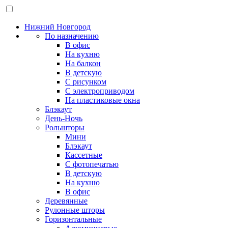
Нижний Новгород
По назначению
В офис
На кухню
На балкон
В детскую
С рисунком
С электроприводом
На пластиковые окна
Блэкаут
День-Ночь
Рольшторы
Мини
Блэкаут
Кассетные
С фотопечатью
В детскую
На кухню
В офис
Деревянные
Рулонные шторы
Горизонтальные