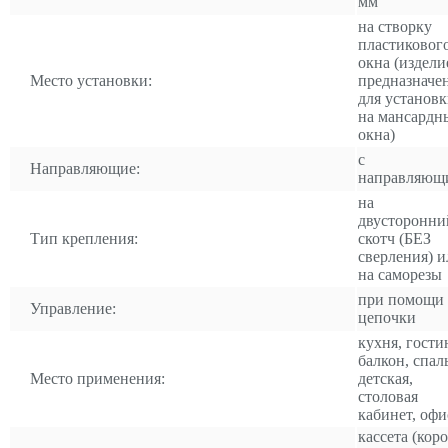
мм
на створку
пластиковог
окна (издели
Место установки:
предназначе
для установ
на мансардн
окна)
с
Направляющие:
направляющ
на
двусторонни
Тип крепления:
скотч (БЕЗ
сверления) и
на саморезы
при помощи
Управление:
цепочки
кухня, гости
балкон, спал
Место применения:
детская,
столовая
кабинет, офи
кассета (коро