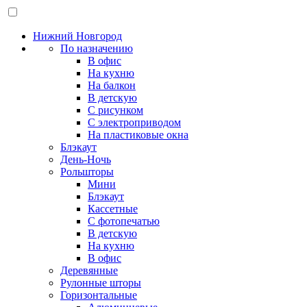
Нижний Новгород
По назначению
В офис
На кухню
На балкон
В детскую
С рисунком
С электроприводом
На пластиковые окна
Блэкаут
День-Ночь
Рольшторы
Мини
Блэкаут
Кассетные
С фотопечатью
В детскую
На кухню
В офис
Деревянные
Рулонные шторы
Горизонтальные