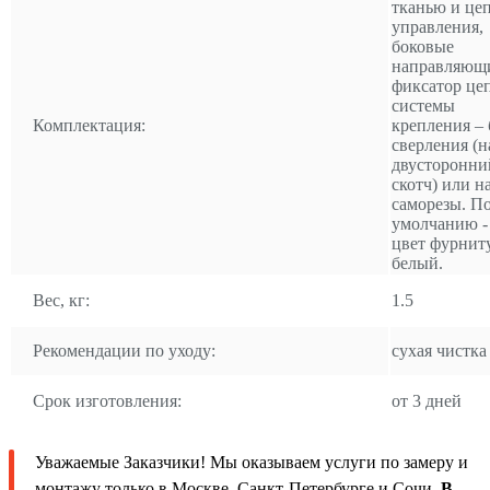
тканью и це
управления,
боковые
направляющ
фиксатор це
системы
Комплектация:
крепления – 
сверления (н
двусторонни
скотч) или н
саморезы. П
умолчанию -
цвет фурнит
белый.
Вес, кг:
1.5
Рекомендации по уходу:
сухая чистка
Срок изготовления:
от 3 дней
Уважаемые Заказчики! Мы оказываем услуги по замеру и
монтажу только в Москве, Санкт-Петербурге и Сочи.
В