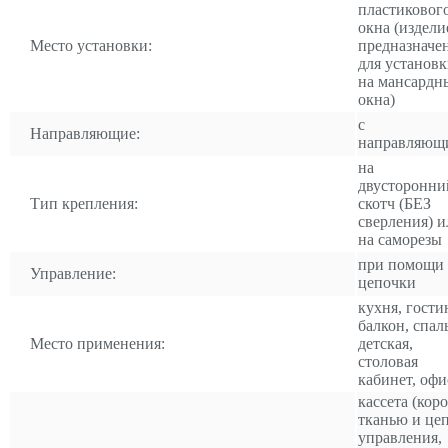
пластиковог
окна (издели
Место установки:
предназначе
для установ
на мансардн
окна)
с
Направляющие:
направляющ
на
двусторонни
Тип крепления:
скотч (БЕЗ
сверления) и
на саморезы
при помощи
Управление:
цепочки
кухня, гости
балкон, спал
Место применения:
детская,
столовая
кабинет, офи
кассета (коро
тканью и це
управления,