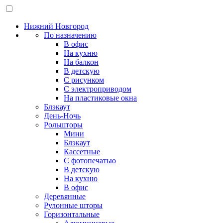
Нижний Новгород
По назначению
В офис
На кухню
На балкон
В детскую
С рисунком
С электроприводом
На пластиковые окна
Блэкаут
День-Ночь
Рольшторы
Мини
Блэкаут
Кассетные
С фотопечатью
В детскую
На кухню
В офис
Деревянные
Рулонные шторы
Горизонтальные