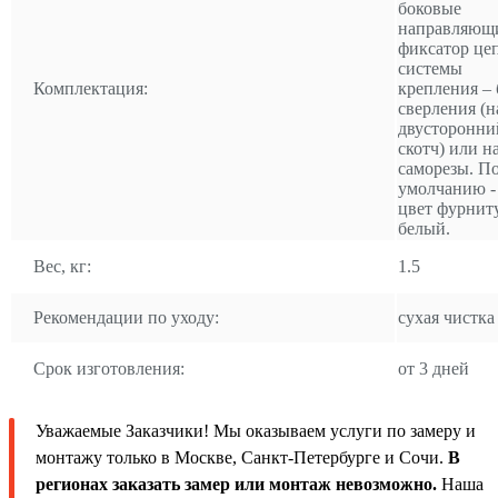
боковые
направляющ
фиксатор це
системы
Комплектация:
крепления – 
сверления (н
двусторонни
скотч) или н
саморезы. П
умолчанию -
цвет фурнит
белый.
Вес, кг:
1.5
Рекомендации по уходу:
сухая чистка
Срок изготовления:
от 3 дней
Уважаемые Заказчики! Мы оказываем услуги по замеру и
монтажу только в Москве, Санкт-Петербурге и Сочи.
В
регионах заказать замер или монтаж невозможно.
Наша