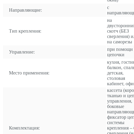
с
Направляющие:
направляющ
на
двусторонни
Тип крепления:
скотч (БЕЗ
сверления) и
на саморезы
при помощи
Управление:
цепочки
кухня, гости
балкон, спал
Место применения:
детская,
столовая
кабинет, офи
кассета (коро
тканью и це
управления,
боковые
направляющ
фиксатор це
системы
Комплектация:
крепления – 
сверления (н