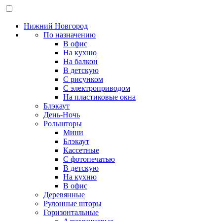
Нижний Новгород
По назначению
В офис
На кухню
На балкон
В детскую
С рисунком
С электроприводом
На пластиковые окна
Блэкаут
День-Ночь
Рольшторы
Мини
Блэкаут
Кассетные
С фотопечатью
В детскую
На кухню
В офис
Деревянные
Рулонные шторы
Горизонтальные