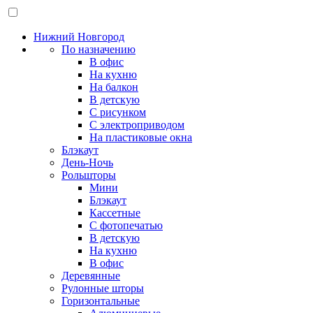
Нижний Новгород
По назначению
В офис
На кухню
На балкон
В детскую
С рисунком
С электроприводом
На пластиковые окна
Блэкаут
День-Ночь
Рольшторы
Мини
Блэкаут
Кассетные
С фотопечатью
В детскую
На кухню
В офис
Деревянные
Рулонные шторы
Горизонтальные