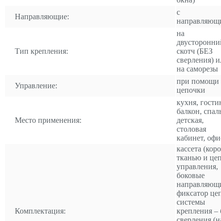
с
Направляющие:
направляющ
на
двусторонни
Тип крепления:
скотч (БЕЗ
сверления) и
на саморезы
при помощи
Управление:
цепочки
кухня, гости
балкон, спал
Место применения:
детская,
столовая
кабинет, офи
кассета (коро
тканью и це
управления,
боковые
направляющ
фиксатор це
системы
Комплектация:
крепления – 
сверления (н