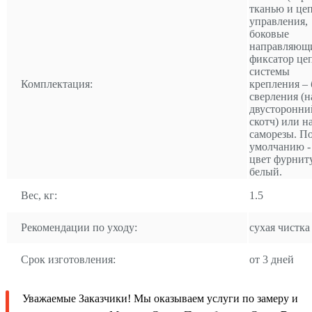
тканью и це
управления,
боковые
направляющ
фиксатор це
системы
Комплектация:
крепления – 
сверления (н
двусторонни
скотч) или н
саморезы. П
умолчанию -
цвет фурнит
белый.
Вес, кг:
1.5
Рекомендации по уходу:
сухая чистка
Срок изготовления:
от 3 дней
Уважаемые Заказчики! Мы оказываем услуги по замеру и