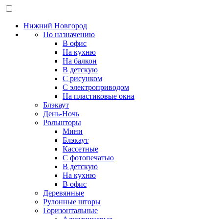
Нижний Новгород
По назначению
В офис
На кухню
На балкон
В детскую
С рисунком
С электроприводом
На пластиковые окна
Блэкаут
День-Ночь
Рольшторы
Мини
Блэкаут
Кассетные
С фотопечатью
В детскую
На кухню
В офис
Деревянные
Рулонные шторы
Горизонтальные