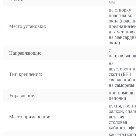
мм
на створку
пластиковог
окна (издели
Место установки:
предназначе
для установ
на мансардн
окна)
с
Направляющие:
направляющ
на
двусторонни
Тип крепления:
скотч (БЕЗ
сверления) и
на саморезы
при помощи
Управление:
цепочки
кухня, гости
балкон, спал
Место применения:
детская,
столовая
кабинет, офи
кассета (коро