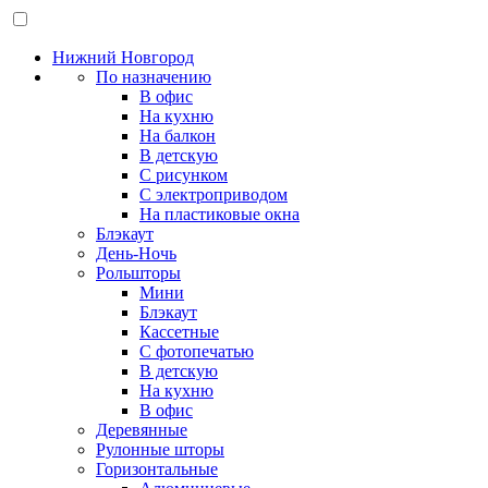
Нижний Новгород
По назначению
В офис
На кухню
На балкон
В детскую
С рисунком
С электроприводом
На пластиковые окна
Блэкаут
День-Ночь
Рольшторы
Мини
Блэкаут
Кассетные
С фотопечатью
В детскую
На кухню
В офис
Деревянные
Рулонные шторы
Горизонтальные