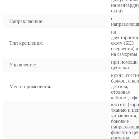
на мансардн
окна)
с
Направляющие:
направляющ
на
двусторонни
Тип крепления:
скотч (БЕЗ
сверления) и
на саморезы
при помощи
Управление:
цепочки
кухня, гости
балкон, спал
Место применения:
детская,
столовая
кабинет, офи
кассета (коро
тканью и це
управления,
боковые
направляющ
фиксатор це
системы